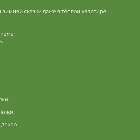
 зимней сказки даже в тёплой квартире.
изма.
.
 — и помещение наполняется уютным
лки
 ёлки
ли.
 декор
ами.
 модели с уже готовым оформлением. Они