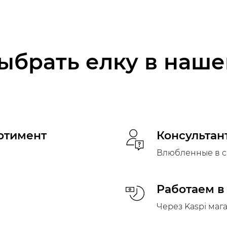
ыбрать елку в наш
ртимент
Консультан
Влюбленные в с
Работаем в
Через Kaspi маг