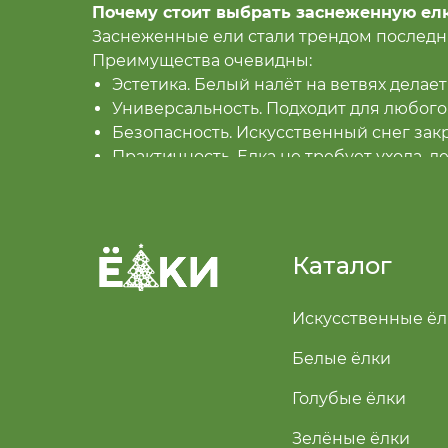
Почему стоит выбрать заснеженную ел
Заснеженные ели стали трендом последни
Преимущества очевидны:
Эстетика. Белый налёт на ветвях дела
Универсальность. Подходит для любого
Безопасность. Искусственный снег зак
Практичность. Елка не требует ухода, л
Разнообразие размеров. Есть модели высо
Такая елка со снегом выглядит изысканн
сиянием.
Каталог
Елка искусственная со снегом: как выб
На Elkivastane.kz представлены искусств
Искусственные ёл
Чтобы подобрать подходящую модель, об
Высота. Для квартиры оптимальны вариа
Белые ёлки
Тип хвои. Литая хвоя выглядит максима
Цвет. Есть чисто-зелёные ели с лёгки
Голубые ёлки
Декор. Можно выбрать заснеженную ел
Зелёные ёлки
Если вы хотите классическую новогоднюю