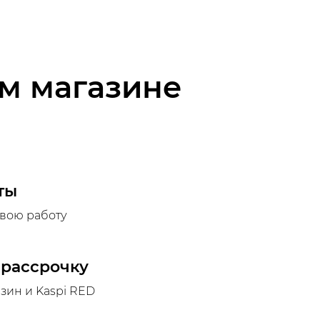
ем магазине
ты
вою работу
 рассрочку
азин и Kaspi RED