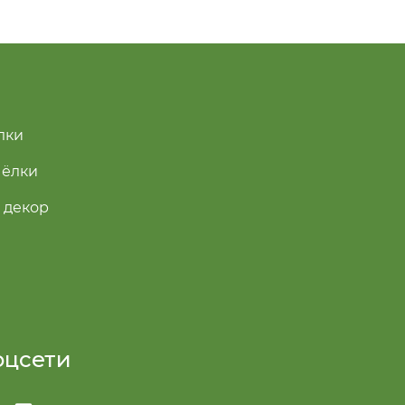
лки
 ёлки
 декор
оцсети