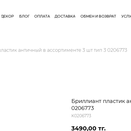
ДЕКОР
БЛОГ
ОПЛАТА
ДОСТАВКА
ОБМЕН И ВОЗВРАТ
УСЛУ
ластик античный в ассортименте 3 шт тип 3 0206773
Бриллиант пластик а
0206773
K0206773
3490,00
тг.