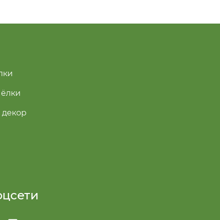
лки
 ёлки
 декор
оцсети