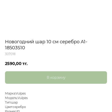
Новогодний шар 10 см серебро A1-
18503S10
307018
2590,00
тг.
В корзину
Марка:Vulpes
Модель:Vulpes
Тип:шар
Цвет:серебро
Размер:10