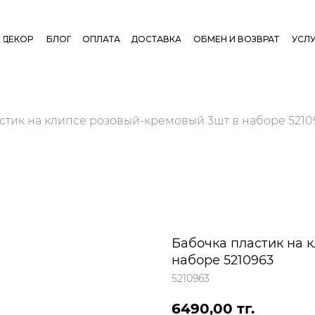
ДЕКОР
БЛОГ
ОПЛАТА
ДОСТАВКА
ОБМЕН И ВОЗВРАТ
УСЛУ
стик на клипсе розовый-кремовый 3шт в наборе 5210
Бабочка пластик на 
наборе 5210963
5210963
6490,00
тг.