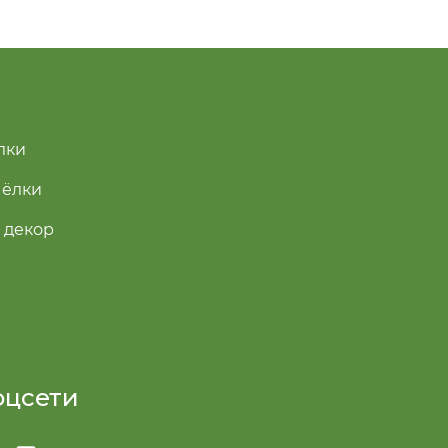
лки
 ёлки
 декор
оцсети