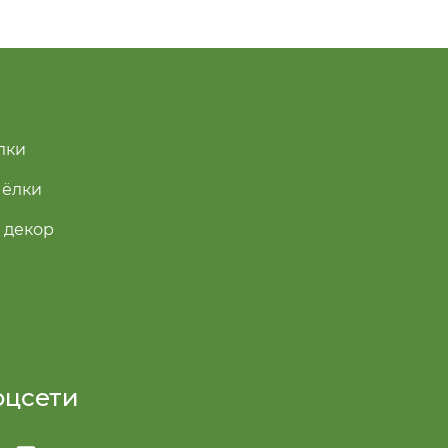
лки
 ёлки
 декор
оцсети