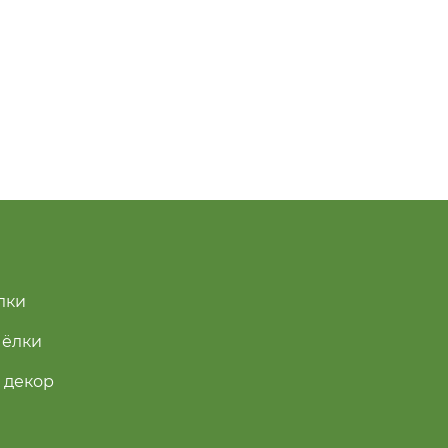
лки
 ёлки
 декор