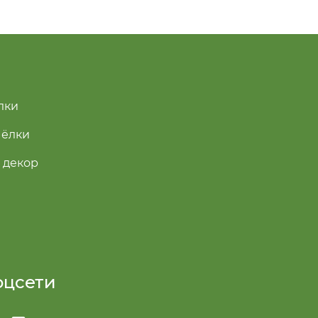
лки
 ёлки
 декор
оцсети