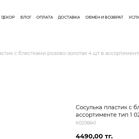
ДЕКОР
БЛОГ
ОПЛАТА
ДОСТАВКА
ОБМЕН И ВОЗВРАТ
УСЛУ
астик с блестками розово-золотая 4 шт в ассортименте
Сосулька пластик с б
ассортименте тип 1 0
K0206641
4490,00
тг.