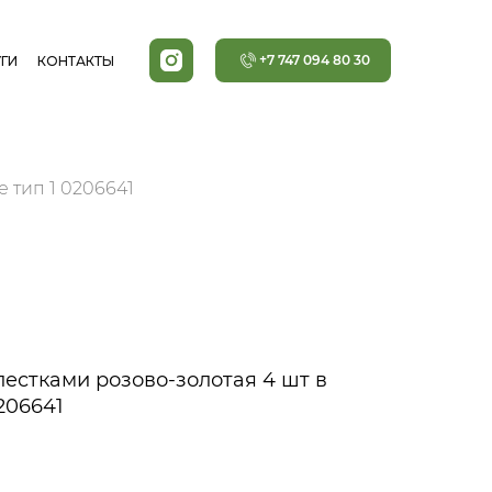
+7 747 094 80 30
ГИ
КОНТАКТЫ
 тип 1 0206641
лестками розово-золотая 4 шт в
206641