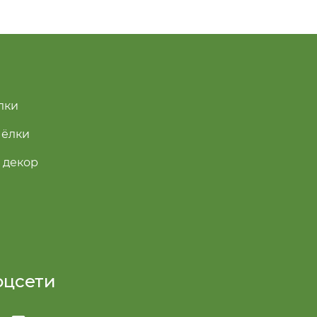
лки
 ёлки
 декор
оцсети