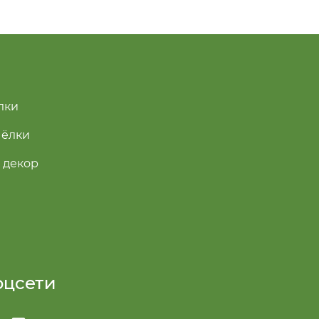
лки
 ёлки
 декор
оцсети