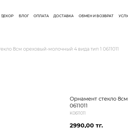
ДЕКОР
БЛОГ
ОПЛАТА
ДОСТАВКА
ОБМЕН И ВОЗВРАТ
УСЛУ
екло 8см ореховый-молочный 4 вида тип 1 0611011
Орнамент стекло 8см
0611011
K0611011
2990,00
тг.