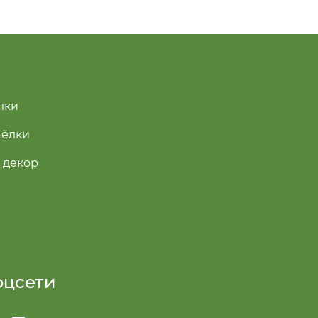
лки
 ёлки
 декор
оцсети