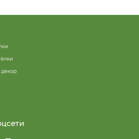
лки
 ёлки
 декор
оцсети