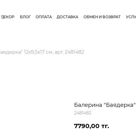
ДЕКОР
БЛОГ
ОПЛАТА
ДОСТАВКА
ОБМЕН И ВОЗВРАТ
УСЛУ
ядерка" 12х9,5х17 см, арт. 2481482
Балерина "Баядерка" 1
2481482
7790,00
тг.