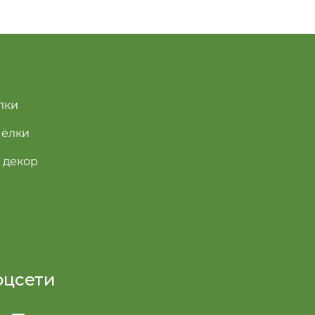
лки
 ёлки
 декор
оцсети