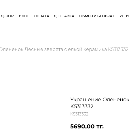
ДЕКОР
БЛОГ
ОПЛАТА
ДОСТАВКА
ОБМЕН И ВОЗВРАТ
УСЛУ
лененок Лесные зверята с елкой керамика K5313332
Украшение Олененок 
K5313332
K5313332
5690,00
тг.