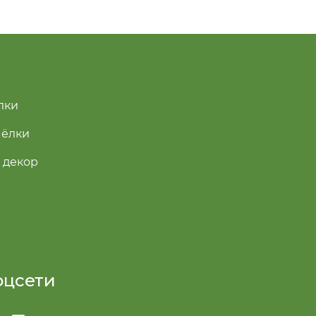
лки
 ёлки
 декор
оцсети