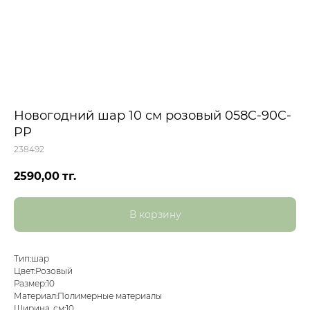
Новогодний шар 10 см розовый 058C-90C-
PP
238492
2590,00
тг.
В корзину
Тип:шар
Цвет:Розовый
Размер:10
Материал:Полимерные материалы
Ширина, см:10