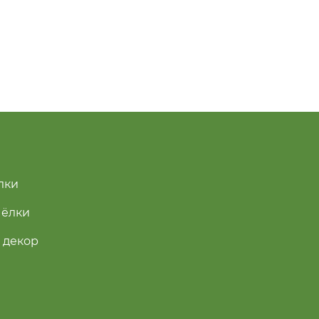
лки
 ёлки
 декор