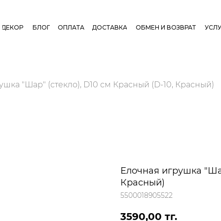
ДЕКОР
БЛОГ
ОПЛАТА
ДОСТАВКА
ОБМЕН И ВОЗВРАТ
УСЛУ
ушка "Шар" (стекло), D10 см Красный (D-10, Красный)
Елочная игрушка "Шар
Красный)
5500018905522
3590,00
тг.