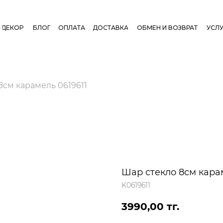
ДЕКОР
БЛОГ
ОПЛАТА
ДОСТАВКА
ОБМЕН И ВОЗВРАТ
УСЛУ
8см карамель 0619611
Шар стекло 8см карам
K0619611
3990,00
тг.