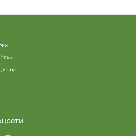
лки
 ёлки
 декор
оцсети