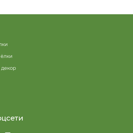
лки
 ёлки
 декор
оцсети