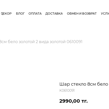
ДЕКОР
БЛОГ
ОПЛАТА
ДОСТАВКА
ОБМЕН И ВОЗВРАТ
УСЛУ
8см бело золотой 2 вида золотой 0610091
Шар стекло 8см бело 
K0610091
2990,00
тг.