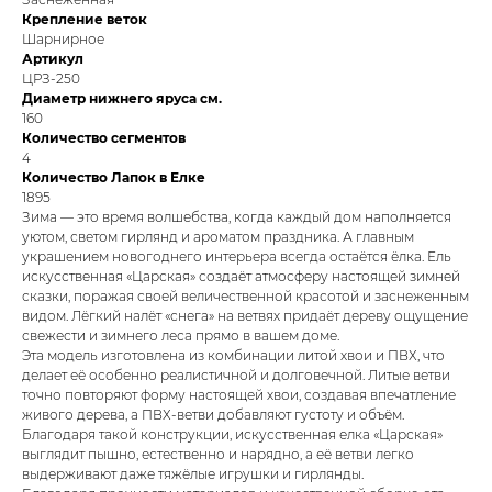
Крепление веток
Шарнирное
Артикул
ЦРЗ-250
Диаметр нижнего яруса см.
160
Количество сегментов
4
Количество Лапок в Елке
1895
Зима — это время волшебства, когда каждый дом наполняется
уютом, светом гирлянд и ароматом праздника. А главным
украшением новогоднего интерьера всегда остаётся ёлка. Ель
искусственная «Царская» создаёт атмосферу настоящей зимней
сказки, поражая своей величественной красотой и заснеженным
видом. Лёгкий налёт «снега» на ветвях придаёт дереву ощущение
свежести и зимнего леса прямо в вашем доме.
Эта модель изготовлена из комбинации литой хвои и ПВХ, что
делает её особенно реалистичной и долговечной. Литые ветви
точно повторяют форму настоящей хвои, создавая впечатление
живого дерева, а ПВХ-ветви добавляют густоту и объём.
Благодаря такой конструкции, искусственная елка «Царская»
выглядит пышно, естественно и нарядно, а её ветви легко
выдерживают даже тяжёлые игрушки и гирлянды.