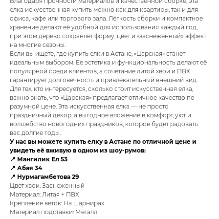
Благодаря прочности материалов и качественной сборке, эта
ёлка искусственная купить можно как для квартиры, так и для
офиса, кафе или торгового зала. Лёгкость сборки и компактное
хранение делают её удобной для использования каждый год,
при этом дерево сохраняет форму, цвет и «заснеженный» эффект
на многие сезоны.
Если вы ищете, где купить елки в Астане, «Царская» станет
идеальным выбором. Её эстетика и функциональность делают её
популярной среди клиентов, а сочетание литой хвои и ПВХ
гарантирует долговечность и привлекательный внешний вид.
Для тех, кто интересуется, сколько стоит искусственная елка,
важно знать, что «Царская» предлагает отличное качество по
разумной цене. Эта искусственная елка — не просто
праздничный декор, а выгодное вложение в комфорт, уют и
волшебство новогодних праздников, которое будет радовать
вас долгие годы.
У нас вы можете купить елку в Астане по отличной цене и
увидеть её вживую в одном из шоу-румов:
📍 Мангилик Ел 53
📍 Абая 34
📍 Нурмагамбетова 29
Цвет хвои: Заснеженный
Материал: Литая + ПВХ
Крепление веток: На шарнирах
Материал подставки: Металл