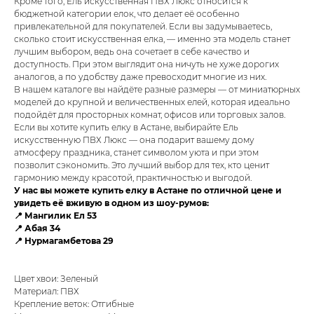
Кроме того, Ель искусственная ПВХ Люкс относится к
бюджетной категории елок, что делает её особенно
привлекательной для покупателей. Если вы задумываетесь,
сколько стоит искусственная елка, — именно эта модель станет
лучшим выбором, ведь она сочетает в себе качество и
доступность. При этом выглядит она ничуть не хуже дорогих
аналогов, а по удобству даже превосходит многие из них.
В нашем каталоге вы найдёте разные размеры — от миниатюрных
моделей до крупной и величественных елей, которая идеально
подойдёт для просторных комнат, офисов или торговых залов.
Если вы хотите купить елку в Астане, выбирайте Ель
искусственную ПВХ Люкс — она подарит вашему дому
атмосферу праздника, станет символом уюта и при этом
позволит сэкономить. Это лучший выбор для тех, кто ценит
гармонию между красотой, практичностью и выгодой.
У нас вы можете купить елку в Астане по отличной цене и
увидеть её вживую в одном из шоу-румов:
📍 Мангилик Ел 53
📍 Абая 34
📍 Нурмагамбетова 29
Цвет хвои: Зеленый
Материал: ПВХ
Крепление веток: Отгибные