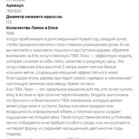
Артикул
ЛБК300
Диаметр нижнего яруса см.
172
Количество Лапок в Елке
1938
Когда приближается долгожданный Новый год, каждый хочет,
чтобы праздничная елка стала главным украшением дома. Если
вы мечтаете о красивом, пышном и доступном дереве, обратите
внимание на Ель искусственную ПВХ Люкс — эффектную модель,
которая сочетает в себе стиль, качество и разумную цену. Эта
искусственная елка высотой 3 метра имеет мягкие белые
кончики веток, создающие изящный эффект лёгкого инея.
Благодаря этому дерево выглядит свежо, нарядно и напоминает
настоящую зимнюю красавицу прямо из леса.
Ель ПВХ Люкс — это идеальное решение для тех, кто хочет купить
елку в Астане и при этом не переплачивать. Модель выполнена
из прочного и безопасного ПВХ-материала, который делает
ветви упругими и густыми. Белые кончики придают ели
воздушность и визуальный объём, а плотная крона создаёт
ощущение настоящей хвои. Такая искусственная елка устойчива,
легко собирается и не требует особого ухода: она не осыпается,
не теряет форму и сохраняет насыщенный цвет многие годы
подряд.