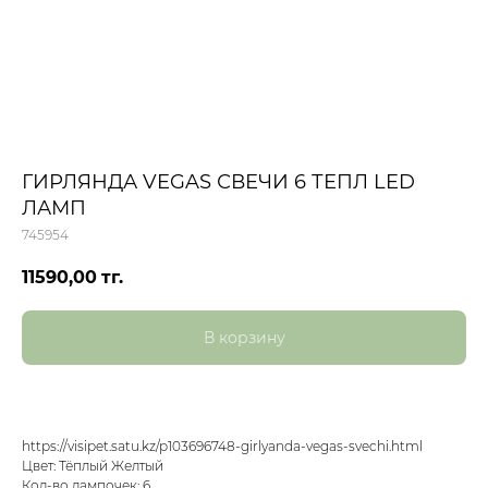
ГИРЛЯНДА VEGAS СВЕЧИ 6 ТЕПЛ LED
ЛАМП
745954
11590,00
тг.
В корзину
https://visipet.satu.kz/p103696748-girlyanda-vegas-svechi.html
Цвет: Тёплый Желтый
Кол-во лампочек: 6