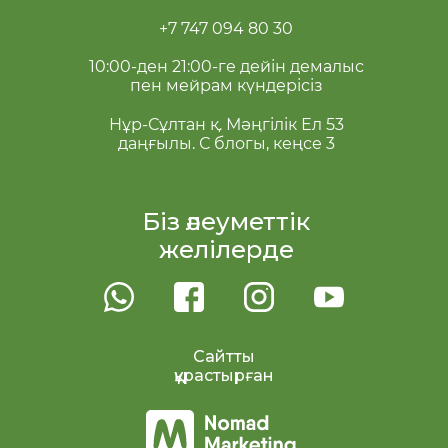
+7 747 094 80 30
10:00-ден 21:00-ге дейін демалыс
пен мейрам күндерісіз
Нұр-Сұлтан қ. Мәңгілік Ел 53
даңғылы. С блогы, кеңсе 3
Біз әлеуметтік
желілерде
Сайтты
құрастырған