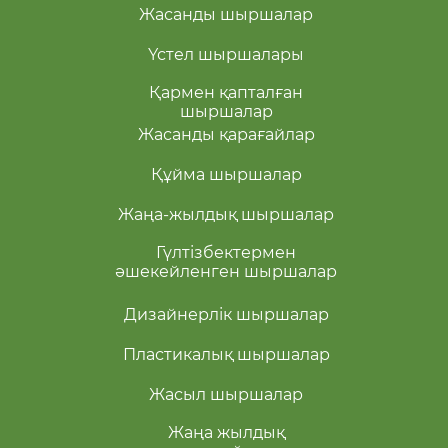
Жасанды шыршалар
или иначе говоря елка с
освещением - это красивый и
Үстел шыршалары
практичный вариант для тех, кто
хочет сразу получить елочку с
Қармен қапталған
шыршалар
огоньками, не устанавливая раз за
Жасанды қарағайлар
разому гирлянды!
Құйма шыршалар
Купить искусственную елку со
встроенной гирляндой можно в
Жаңа-жылдық шыршалар
несколько кликов в интернет-
Гүлтізбектермен
магазине «ЁЛКИ в Астане» или же
әшекейленген шыршалар
выбрать подходящий вариант у нас
в новогоднем шоу-руме.
Дизайнерлік шыршалар
Пластикалық шыршалар
Жасыл шыршалар
Жаңа жылдық