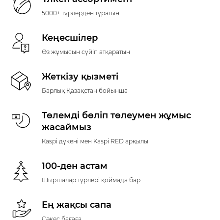
5000+ түрлерден тұратын
Кеңесшілер
Өз жұмысын сүйіп атқаратын
Жеткізу қызметі
Барлық Қазақстан бойынша
Төлемді бөліп төлеумен жұмыс
жасаймыз
Kaspi дүкені мен Kaspi RED арқылы
100-ден астам
Шыршалар түрлері қоймада бар
Ең жақсы сапа
Сәкес бағаға