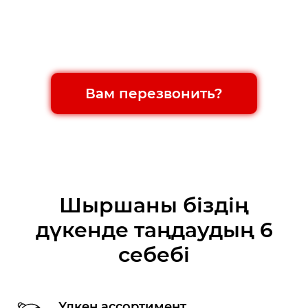
Вам перезвонить?
Шыршаны біздің
дүкенде таңдаудың 6
себебі
Үлкен ассортимент