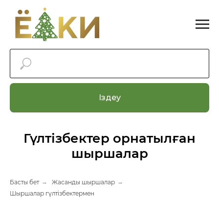
Іздеу
Гүлтізбектер орнатылған
шыршалар
Басты бет
→
Жасанды шыршалар
→
Шыршалар гүлтізбектермен