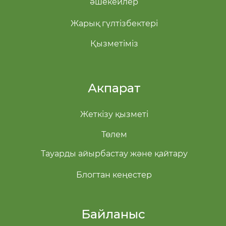
әшекейлер
Жарық гүлтізбектері
Қызметіміз
Акпарат
Жеткізу қызметі
Төлем
Тауарды айырбастау және қайтару
Блогтан кеңестер
Байланыс