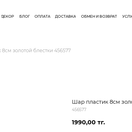
ДЕКОР
БЛОГ
ОПЛАТА
ДОСТАВКА
ОБМЕН И ВОЗВРАТ
УСЛУ
 8см золотой блестки 456577
Шар пластик 8см зол
456577
1990,00
тг.