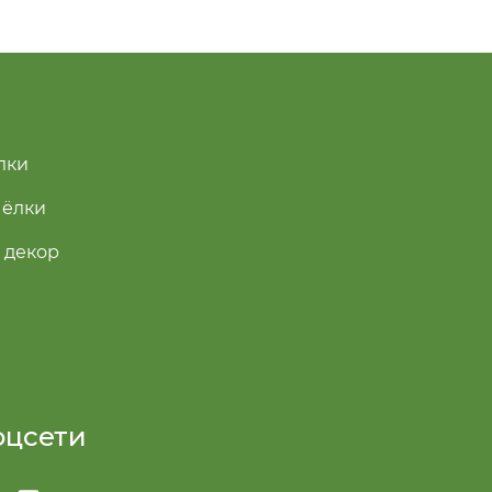
лки
 ёлки
 декор
оцсети